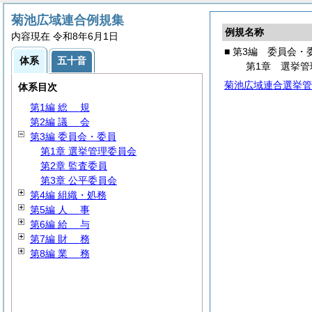
菊池広域連合例規集
例規名称
内容現在 令和8年6月1日
■ 第3編 委員会・
体系
五十音
第1章 選挙管
菊池広域連合選挙管
体系目次
第1編
総
規
第2編
議
会
第3編 委員会・委員
第1章 選挙管理委員会
第2章 監査委員
第3章 公平委員会
第4編 組織・処務
第5編
人
事
第6編
給
与
第7編
財
務
第8編
業
務