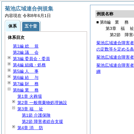
菊池広域連合例規集
例規名称
内容現在 令和8年6月1日
■ 第8編
業
務
体系
五十音
第3章
福
第2節 障害
体系目次
菊池広域連合障害者
第1編
総
規
の定数等を定める条
第2編
議
会
菊池広域連合障害者
第3編 委員会・委員
第4編 組織・処務
菊池広域連合障害者
第5編
人
事
綱
第6編
給
与
第7編
財
務
第8編
業
務
第1章 火葬場
第2章 一般廃棄物処理施設
第3章
福
祉
第1節 介護保険
第2節 障害者総合支援
第4章
消
防