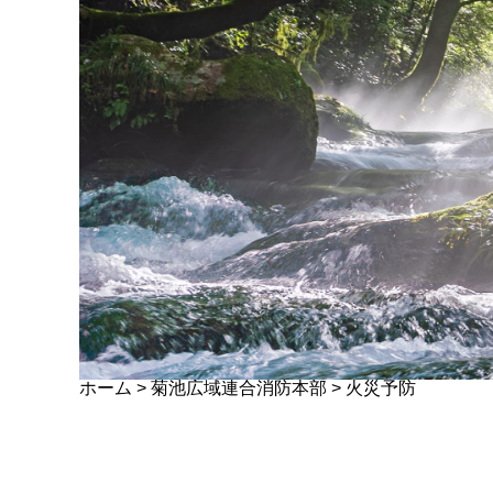
ホーム
>
菊池広域連合消防本部
>
火災予防