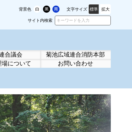
背景色
文字サイズ
標準
拡大
サイト内検索
連合議会
菊池広域連合消防本部
理場について
お問い合わせ