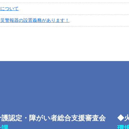
防について
火災警報器の設置義務があります！
介護認定・障がい者総合支援審査会
◆
祉課
環