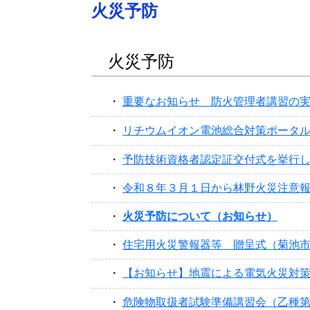
火災予防
火災予防
重要なお知らせ 防火管理者講習の
リチウムイオン電池総合対策ポータ
予防技術資格者認定証交付式を挙行
令和８年３月１日から林野火災注意
火災予防について（お知らせ）
住宅用火災警報器等 贈呈式（菊池
【お知らせ】地震による電気火災対
危険物取扱者試験準備講習会（乙種