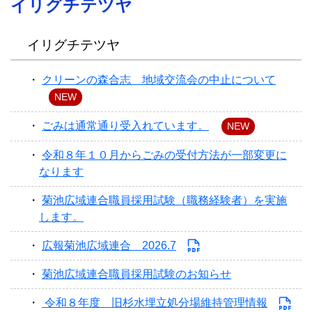
イリグチテツヤ
イリグチテツヤ
クリーンの森合志 地域交流会の中止について
NEW
ごみは通常通り受入れています。
NEW
令和８年１０月からごみの受付方法が一部変更に
なります
菊池広域連合職員採用試験（職務経験者）を実施
します。
広報菊池広域連合 2026.7
菊池広域連合職員採用試験のお知らせ
令和８年度 旧杉水埋立処分場維持管理情報