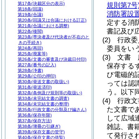
第17条
(決裁区分の表示)
規則第7号
第18条
(回議)
消防署設
第19条
(合議)
第20条
(回議又は合議における訂正)
定する消
第21条
(合議における調整)
書記及び
第22条
(後閲)
第23条
(専決者及び代決者が不在のと
(2)
行政委
きの手続き)
委員をい
第24条
(再回)
第25条
(廃案等)
(3)
文書 
第26条
(文書の審査及び決裁日付印)
保存する
第27条
(番号の記入)
第28条
(浄書)
び電磁的
第29条
(公印の押印)
第30条
(発送文書の取扱い)
っては認
第31条
(発送済印)
う。以下同
第32条
(条例及び規則等の取扱い)
第33条
(未完結文書の調査)
(4)
行政文
第34条
(未完結文書の整理)
た文書で
第35条
(行政文書の分類及び編さん)
第36条
(保存年限)
して広域
第37条
(保存方法)
雑誌、書
第38条
(簿冊の引継ぎ)
第39条
(保存文書の管守)
て発行さ
第40条
(保存文書の借覧)