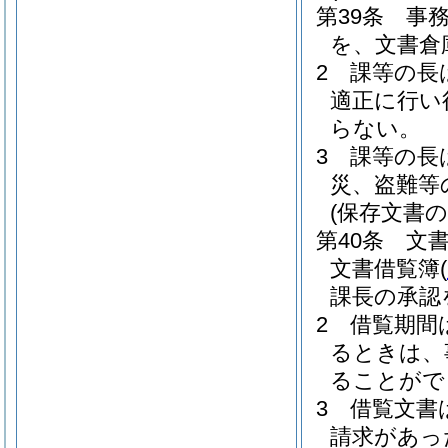
第39条
事
を、文書倉
2
課等の長
適正に行い
らない。
3
課等の長
災、盗難等
(保存文書の
第40条
文
文書借覧簿
(
課長の承認
2
借覧期間
るときは、
ることがで
3
借覧文書
請求があっ