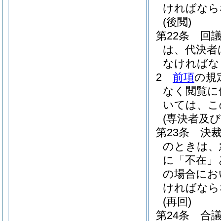
ければなら
(後閲)
第22条
回
は、代決者
なければな
2
前項
の規
なく閲覧に
いては、こ
(専決者及
第23条
決
のときは、
に「不在」
の場合にお
ければなら
(再回)
第24条
合