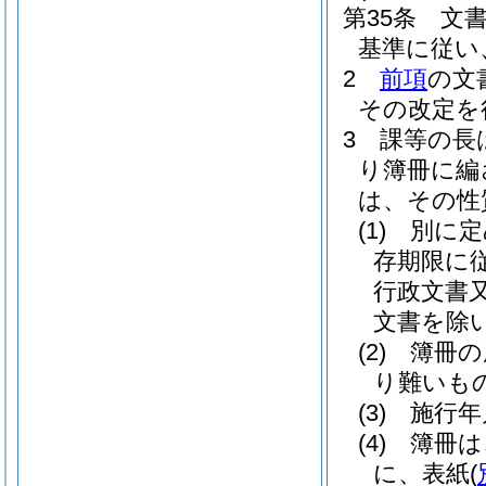
第35条
文
基準に従い
2
前項
の文
その改定を
3
課等の長
り簿冊に編
は、その性
(1)
別に定
存期限に
行政文書
文書を除
(2)
簿冊の
り難いも
(3)
施行年
(4)
簿冊は
に、表紙
(