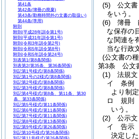
(5)
公文書
第41条
第42条
(簿冊の廃棄)
をいう。
第43条
(勤務時間外の文書の取扱い)
第44条
(準用)
(6)
簿冊 
附則
な保存の
附則
(平成28年訓令第1号)
附則
(平成31年訓令第1号)
な関連を
附則
(令和3年訓令第2号)
当な行政
附則
(令和5年訓令第8号)
附則
(令和5年訓令第24号)
(公文書の種
別表第1
(第8条関係)
第3条
公文
別表第2
(第35条、第36条関係)
別記第1号様式
(第8条関係)
(1)
法規文
別記第1号の2様式
(第8条関係)
イ
条例
別記第2号様式
(第8条関係)
別記第3号様式
(第8条関係)
より制
別記第4号様式
(第8条、第11条、第30
条、第33条関係)
ロ
規則
別記第5号様式
(第11条関係)
いう。
別記第6号様式
(第11条関係)
別記第7号様式
(第11条関係)
(2)
公示文
別記第8号様式
(第13条関係)
イ
告示
別記第9号様式
(第26条関係)
別記第10号様式
(第26条関係)
決定し
別記第11号様式
(第26条関係)