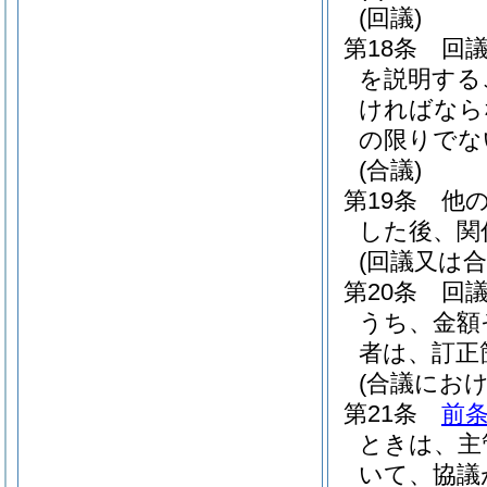
(回議)
第18条
回
を説明する
ければなら
の限りでな
(合議)
第19条
他
した後、関
(回議又は
第20条
回
うち、金額
者は、訂正
(合議におけ
第21条
前
ときは、主
いて、協議