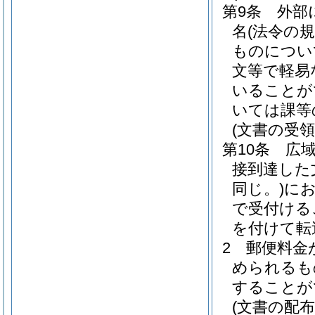
第9条
外部
名
(法令の
ものについ
文等で軽易
いることが
いては課等
(文書の受領
第10条
広
接到達した
同じ。)
に
で受付ける
を付けて転
2
郵便料金
められるも
することが
(文書の配布