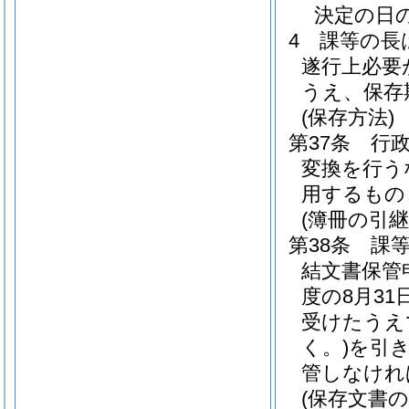
決定の日
4
課等の長
遂行上必要
うえ、保存
(保存方法)
第37条
行
変換を行う
用するもの
(簿冊の引継
第38条
課
結文書保管
度の8月3
受けたうえ
く。)
を引
管しなけれ
(保存文書の