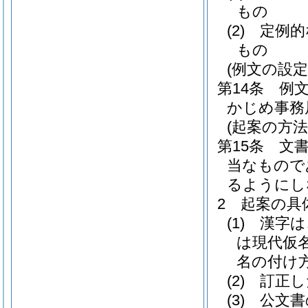
もの
(2)
定例的
もの
(例文の設定
第14条
例
かじめ事務
(起案の方法
第15条
文
当なもので
るようにし
2
起案の具
(1)
漢字は
は現代仮
名の付け
(2)
訂正し
(3)
公文書