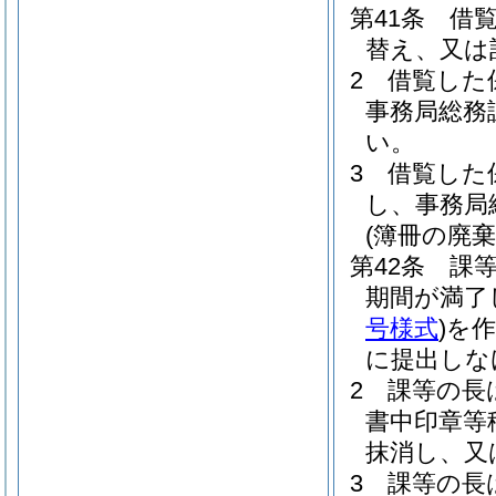
第41条
借
替え、又は
2
借覧した
事務局総務
い。
3
借覧した
し、事務局
(簿冊の廃棄
第42条
課
期間が満了
号様式
)
を作
に提出しな
2
課等の長
書中印章等
抹消し、又
3
課等の長