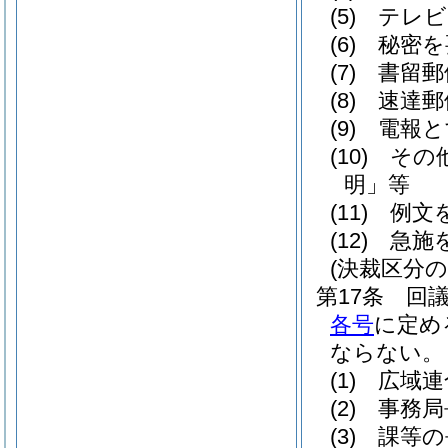
(5)
テレビ
(6)
秘密を
(7)
書留郵
(8)
速達郵
(9)
電報と
(10)
その
明」等
(11)
例文
(12)
急施
(決裁区分の
第17条
回
各号
に定め
ならない。
(1)
広域連
(2)
事務局
(3)
課等の