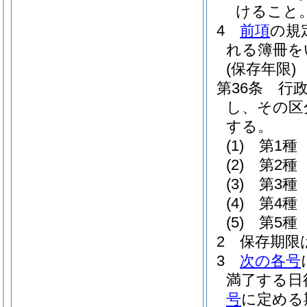
けること
4
前項
の規
れる簿冊を
(保存年限)
第36条
行
し、その区
する。
(1)
第1種
(2)
第2種
(3)
第3種
(4)
第4種
(5)
第5種
2
保存期限
3
次の各号
満了する日
号
に定める