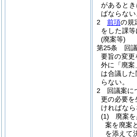
があるとき
ばならない
2
前項
の規
をした課等
(廃案等)
第25条
回
要旨の変更
外に「廃案
は合議した
らない。
2
回議案に
更の必要を
ければなら
(1)
廃案を
案を廃案
を添えて