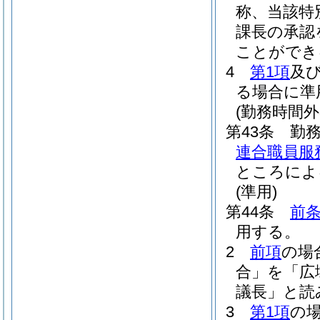
称、当該特
課長の承認
ことができ
4
第1項
及
る場合に準
(勤務時間
第43条
勤
連合職員服
ところによ
(準用)
第44条
前
用する。
2
前項
の場
合」を「広
議長」と読
3
第1項
の