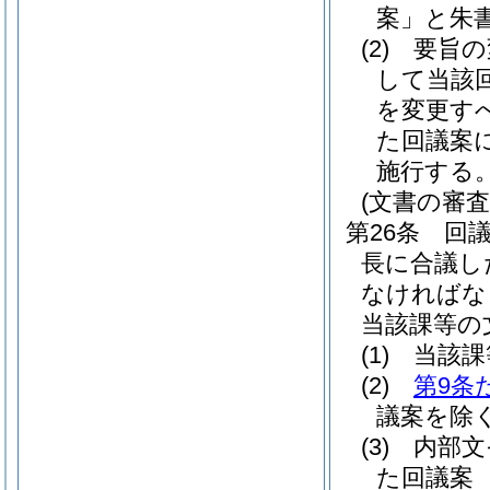
案」と朱
(2)
要旨の
して当該
を変更す
た回議案
施行する
(文書の審
第26条
回
長に合議し
なければな
当該課等の
(1)
当該課
(2)
第9条
議案を除く
(3)
内部文
た回議案