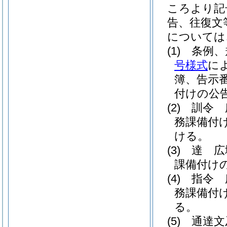
ころより記
告、往復文
については
(1)
条例、
号様式
に
簿、告示
付けの公
(2)
訓令 
務課備付
ける。
(3)
達 広
課備付け
(4)
指令 
務課備付
る。
(5)
通達文