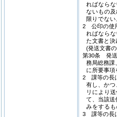
ればならな
ないもの及
限りでない
2
公印の使
ればならな
た文書と決
(発送文書の
第30条
発
務局総務課
に所要事項
2
課等の長
有し、かつ
リにより送
て、当該送
みをするも
3
課等の長