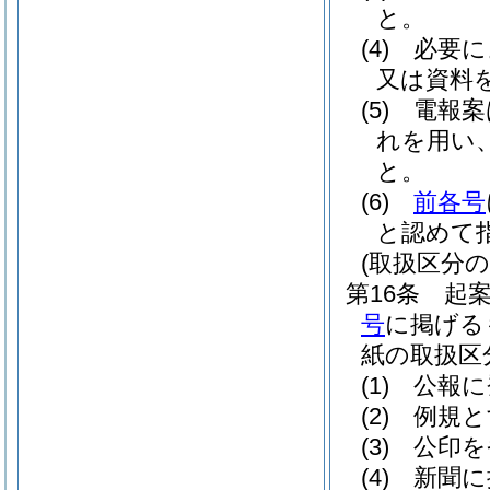
と。
(4)
必要に
又は資料
(5)
電報案
れを用い
と。
(6)
前各号
と認めて
(取扱区分の
第16条
起
号
に掲げる
紙の取扱区
(1)
公報に
(2)
例規と
(3)
公印を
(4)
新聞に