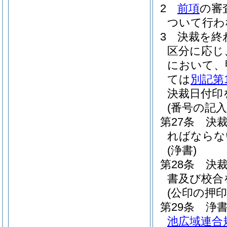
2
前項
の審
ついて行わ
3
決裁を終
区分に応じ
において、
ては
別記第
決裁日付印
(番号の記入
第27条
決
ればならな
(浄書)
第28条
決
書及び校合
(公印の押印
第29条
浄
池広域連合