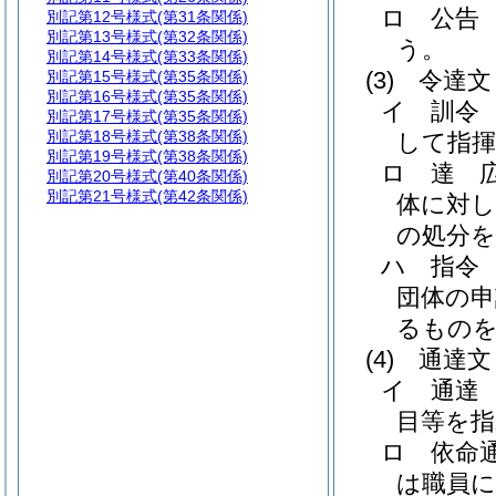
ロ
公告
別記第12号様式
(第31条関係)
別記第13号様式
(第32条関係)
う。
別記第14号様式
(第33条関係)
(3)
令達文
別記第15号様式
(第35条関係)
別記第16号様式
(第35条関係)
イ
訓令
別記第17号様式
(第35条関係)
別記第18号様式
(第38条関係)
して指
別記第19号様式
(第38条関係)
ロ
達 
別記第20号様式
(第40条関係)
別記第21号様式
(第42条関係)
体に対し
の処分
ハ
指令
団体の申
るもの
(4)
通達文
イ
通達
目等を
ロ
依命
は職員に