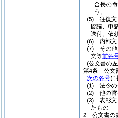
合長の
う。
(5)
往復文
協議、申
送付、依
(6)
内部文
(7)
その他
文等
前各
(公文書の
第4条
公文
次の各号
に
(1)
法令の
(2)
他の官
(3)
表彰文
たもの
2
公文書の