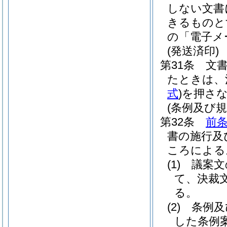
しない文書
きるものと
の「電子メ
(発送済印)
第31条
文
たときは、
式
)
を押さ
(条例及び
第32条
前
書の施行及
ころによる
(1)
議案文
て、決裁
る。
(2)
条例及
した条例