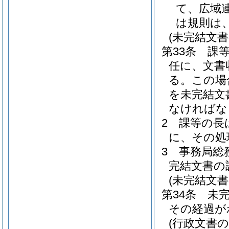
て、広域
は規則は
(未完結文書
第33条
課
任に、文書
る。
この場
を未完結文
なければな
2
課等の長
に、その処
3
事務局総
完結文書の
(未完結文書
第34条
未
その経過が
(行政文書