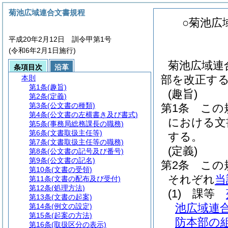
菊池広域連合文書規程
○菊池広
平成20年2月12日 訓令甲第1号
(令和6年2月1日施行)
菊池広域連
条項目次
沿革
部を改正す
本則
第1条
(趣旨)
(趣旨)
第2条
(定義)
第3条
(公文書の種類)
第1条
この
第4条
(公文書の左横書き及び書式)
における文
第5条
(事務局総務課長の職務)
第6条
(文書取扱主任等)
する。
第7条
(文書取扱主任等の職務)
(定義)
第8条
(公文書の記号及び番号)
第9条
(公文書の記名)
第2条
この
第10条
(文書の受領)
それぞれ
当
第11条
(文書の配布及び受付)
第12条
(処理方法)
(1)
課等
第13条
(文書の起案)
池広域連合
第14条
(例文の設定)
第15条
(起案の方法)
防本部の
第16条
(取扱区分の表示)