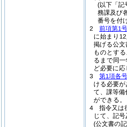
(以下「記
務課及び
番号を付
2
前項第1
に始まり1
掲げる公文
ものとする
るまで同一
ど必要に応
3
第1項各
ける必要が
て、課等備
ができる。
4
指令又は
じて、記号
(公文書の記