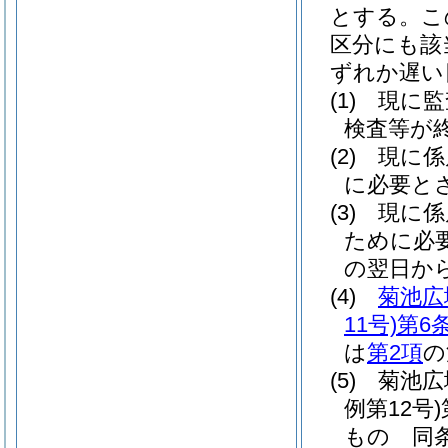
とする。
こ
区分にも該
ずれか遅い
(1)
現に監
検査等が
(2)
現に係
に必要と
(3)
現に係
ために必
の翌日か
(4)
菊池広
11号)
第6
は
第2項
の
(5)
菊池広
例第12号)
もの 同条