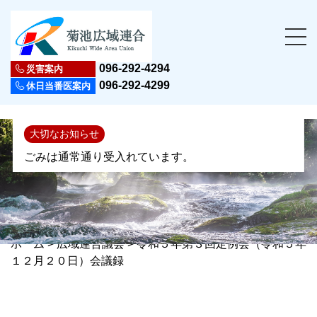
096-292-4294
災害案内
096-292-4299
休日当番医案内
大切なお知らせ
ごみは通常通り受入れています。
ホーム
>
広域連合議会
>
令和５年第３回定例会（令和５年
１２月２０日）会議録