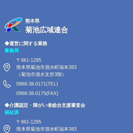
熊本県
菊池広域連合
◆運営に関する業務
事務局
〒861-1295
熊本県菊池市泗水町福本383
（菊池市泗水支所3階）
0968-38-0171(TEL)
0968-38-0175(FAX)
◆介護認定・障がい者総合支援審査会
福祉課
〒861-1295
熊本県菊池市泗水町福本383