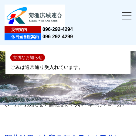
096-292-4294
災害案内
096-292-4299
休日当番医案内
大切なお知らせ
ごみは通常通り受入れています。
ホーム
>
お知らせ
>
開札結果（令和７年８月１４日分）