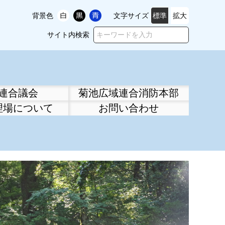
背景色
文字サイズ
標準
拡大
サイト内検索
連合議会
菊池広域連合消防本部
理場について
お問い合わせ