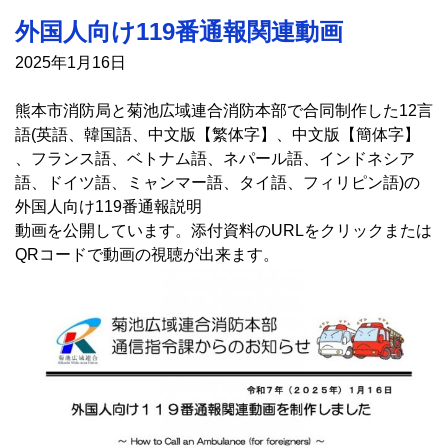
外国人向け119番通報関連動画
2025年1月16日
熊本市消防局と菊池広域連合消防本部で合同制作した12言
語(英語、韓国語、中文版【繁体字】、中文版【簡体字】
、フランス語、ベトナム語、ネパール語、インドネシア
語、ドイツ語、ミャンマー語、タイ語、フィリピン語)の
外国人向け119番通報説明
動画を公開しています。添付資料のURLをクリックまたは
QRコードで動画の視聴が出来ます。