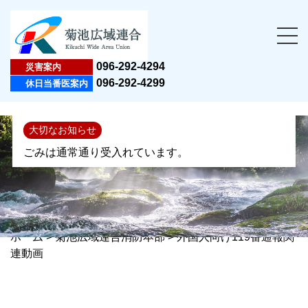
096-292-4294
災害案内
096-292-4299
休日当番医案内
大切なお知らせ
ごみは通常通り受入れています。
ホーム
>
菊池広域連合消防本部
>
外国人向け119番通報関
連動画