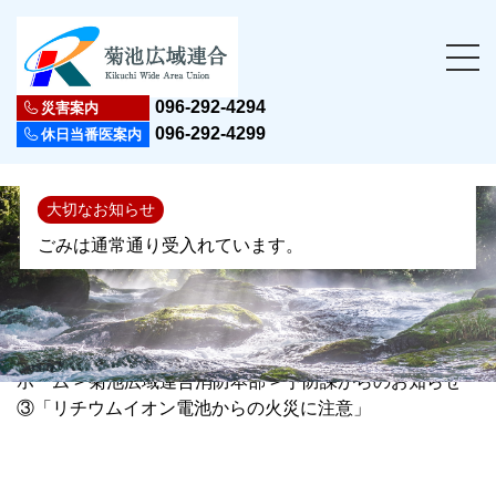
096-292-4294
災害案内
096-292-4299
休日当番医案内
大切なお知らせ
ごみは通常通り受入れています。
ホーム
>
菊池広域連合消防本部
>
予防課からのお知らせ
③「リチウムイオン電池からの火災に注意」