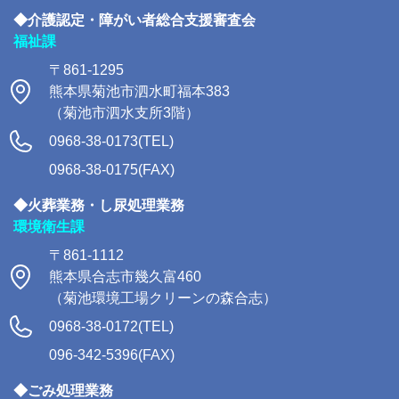
◆介護認定・障がい者総合支援審査会
福祉課
〒861-1295
熊本県菊池市泗水町福本383
（菊池市泗水支所3階）
0968-38-0173(TEL)
0968-38-0175(FAX)
◆火葬業務・し尿処理業務
環境衛生課
〒861-1112
熊本県合志市幾久富460
（菊池環境工場クリーンの森合志）
0968-38-0172(TEL)
096-342-5396(FAX)
◆ごみ処理業務