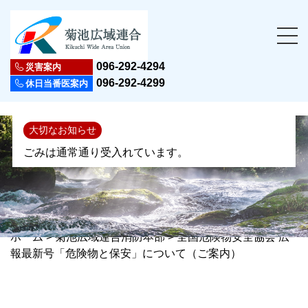
096-292-4294
災害案内
096-292-4299
休日当番医案内
大切なお知らせ
ごみは通常通り受入れています。
ホーム
>
菊池広域連合消防本部
>
全国危険物安全協会 広
報最新号「危険物と保安」について（ご案内）