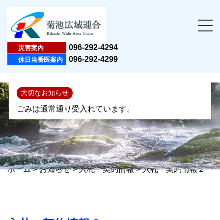
096-292-4294
災害案内
096-292-4299
休日当番医案内
大切なお知らせ
ごみは通常通り受入れています。
ホーム
>
お知らせ
>
入札・契約情報
>
入札・契約情報２