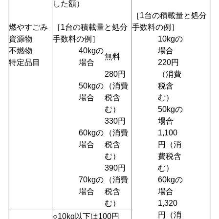
した額）
［1台の積載量と処分
燃やすごみ
［1台の積載量と処分
手数料の例］
資源物
手数料の例］
10kgの
不燃物
40kgの
場合
無料
特定品目
場合
220円
280円
（消費
50kgの
（消費
税含
場合
税含
む）
む）
50kgの
330円
場合
60kgの
（消費
1,100
場合
税含
円（消
む）
費税含
390円
む）
70kgの
（消費
60kgの
場合
税含
場合
む）
1,320
円（消
○10kg以下は100円