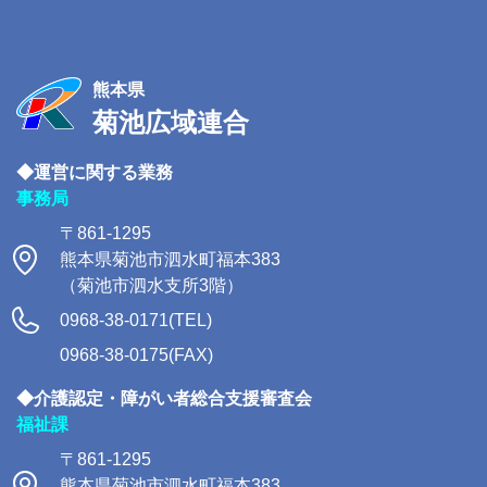
熊本県
菊池広域連合
◆運営に関する業務
事務局
〒861-1295
熊本県菊池市泗水町福本383
（菊池市泗水支所3階）
0968-38-0171(TEL)
0968-38-0175(FAX)
◆介護認定・障がい者総合支援審査会
福祉課
〒861-1295
熊本県菊池市泗水町福本383