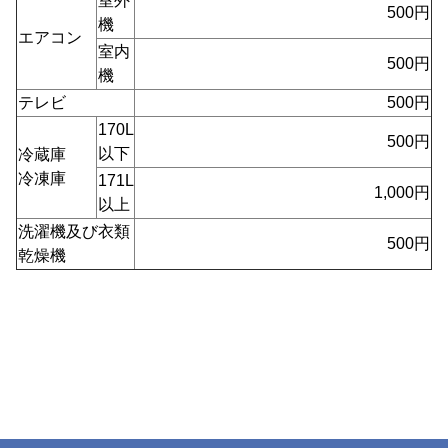
室外
500円
機
エアコン
室内
500円
機
テレビ
500円
170L
500円
以下
冷蔵庫
冷凍庫
171L
1,000円
以上
洗濯機及び衣類
500円
乾燥機