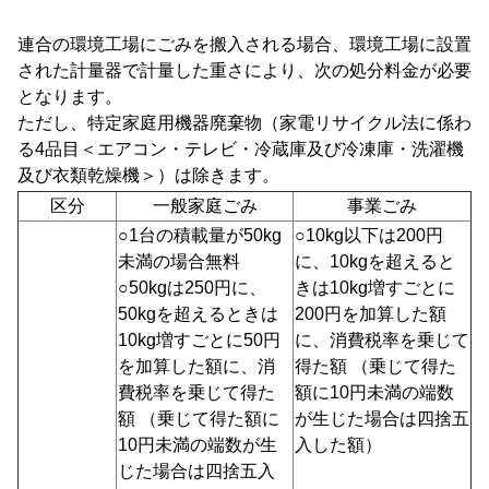
連合の環境工場にごみを搬入される場合、
環境工場に設置
された計量器で計量した重さにより、
次の処分料金が必要
となります。
ただし、特定家庭用機器廃棄物（家電リサイクル法に係わ
る4品目＜エアコン・テレビ・冷蔵庫及び冷凍庫・洗濯機
及び衣類乾燥機＞）は除きます。
区分
一般家庭ごみ
事業ごみ
○1台の積載量が50kg
○10kg以下は200円
未満の場合無料
に、10kgを超えると
○50kgは250円に、
きは10kg増すごとに
50kgを超えるときは
200円を加算した額
10kg増すごとに50円
に、消費税率を乗じて
を加算した額に、消
得た額 （乗じて得た
費税率を乗じて得た
額に10円未満の端数
額 （乗じて得た額に
が生じた場合は四捨五
10円未満の端数が生
入した額）
じた場合は四捨五入