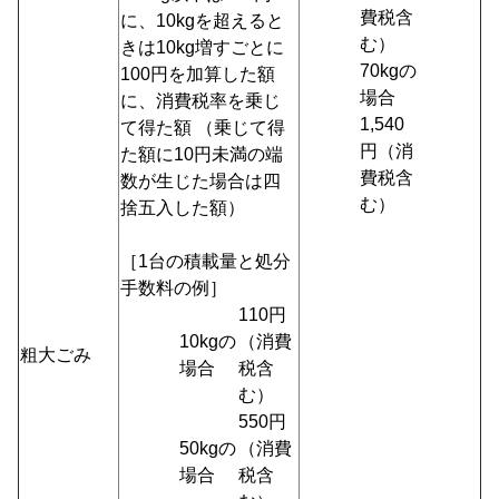
費税含
に、10kgを超えると
む）
きは10kg増すごとに
70kgの
100円を加算した額
場合
に、消費税率を乗じ
1,540
て得た額 （乗じて得
円（消
た額に10円未満の端
費税含
数が生じた場合は四
む）
捨五入した額）
［1台の積載量と処分
手数料の例］
110円
10kgの
（消費
粗大ごみ
場合
税含
む）
550円
50kgの
（消費
場合
税含