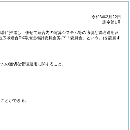
令和6年2月22日
訓令第1号
円滑に推進し、併せて連合内の電算システム等の適切な管理運用及
池広域連合DX等推進検討委員会
(以下「委員会」という。)
を設置す
。
テムの適切な管理運用に関すること。
くことができる。