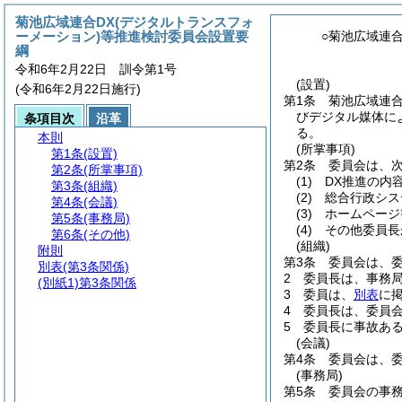
菊池広域連合DX(デジタルトランスフォ
ーメーション)等推進検討委員会設置要
○菊池広域連
綱
令和6年2月22日 訓令第1号
(設置)
(令和6年2月22日施行)
第1条
菊池広域連
びデジタル媒体に
条項目次
沿革
る。
本則
(所掌事項)
第1条
(設置)
第2条
委員会は、
第2条
(所掌事項)
(1)
DX推進の内
第3条
(組織)
(2)
総合行政シス
第4条
(会議)
(3)
ホームページ
第5条
(事務局)
(4)
その他委員長
第6条
(その他)
(組織)
附則
第3条
委員会は、
別表
(第3条関係)
2
委員長は、事務
(別紙1)
第3条関係
3
委員は、
別表
に
4
委員長は、委員
5
委員長に事故あ
(会議)
第4条
委員会は、
(事務局)
第5条
委員会の事