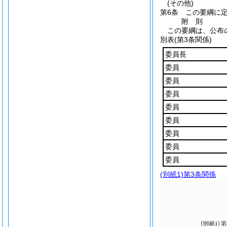
(その他)
第6条
この要綱に
附
則
この要綱は、公布
別表
(第3条関係)
委員長
委員
委員
委員
委員
委員
委員
委員
委員
(別紙1)
第3条関係