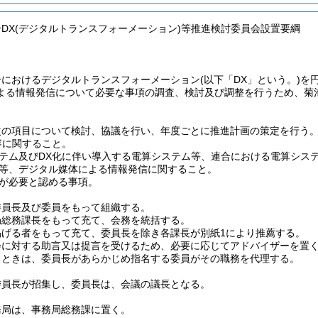
合DX(デジタルトランスフォーメーション)等推進検討委員会設置要綱
合におけるデジタルトランスフォーメーション
(以下「DX」という。)
を
よる情報発信について必要な事項の調査、検討及び調整を行うため、菊
次の項目について検討、協議を行い、年度ごとに推進計画の策定を行う
容に関すること。
テム及びDX化に伴い導入する電算システム等、連合における電算シス
等、デジタル媒体による情報発信に関すること。
が必要と認める事項。
委員長及び委員をもって組織する。
局総務課長をもって充て、会務を統括する。
掲げる者をもって充て、委員長を除き各課長が別紙1により推薦する。
会に対する助言又は提言を受けるため、必要に応じてアドバイザーを置
るときは、委員長があらかじめ指名する委員がその職務を代理する。
委員長が招集し、委員長は、会議の議長となる。
務局は、事務局総務課に置く。