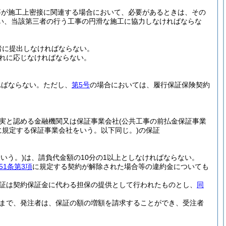
事が施工上密接に関連する場合において、必要があるときは、その
い、当該第三者の行う工事の円滑な施工に協力しなければならな
者に提出しなければならない。
れに応じなければならない。
ればならない。
ただし、
第5号
の場合においては、履行保証保険契約
実と認める金融機関又は保証事業会社
(公共工事の前払金保証事業
に規定する保証事業会社をいう。以下同じ。)
の保証
いう。)
は、請負代金額の10分の1以上としなければならない。
51条第3項
に規定する契約が解除された場合等の違約金についても
証は契約保証金に代わる担保の提供として行われたものとし、
同
るまで、発注者は、保証の額の増額を請求することができ、受注者