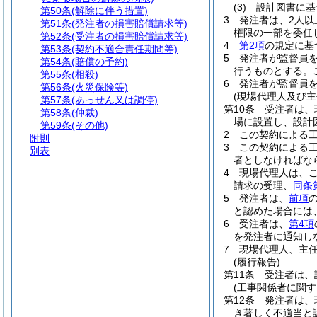
(3)
設計図書に基
第50条
(解除に伴う措置)
3
発注者は、2人以
第51条
(発注者の損害賠償請求等)
権限の一部を委任
第52条
(受注者の損害賠償請求等)
4
第2項
の規定に基
第53条
(契約不適合責任期間等)
5
発注者が監督員
第54条
(賠償の予約)
行うものとする。
第55条
(相殺)
6
発注者が監督員
第56条
(火災保険等)
(現場代理人及び主
第57条
(あっせん又は調停)
第10条
受注者は、
第58条
(仲裁)
場に設置し、設計
第59条
(その他)
2
この契約による工
附則
3
この契約による工
別表
者としなければな
4
現場代理人は、
請求の受理、
同条
5
発注者は、
前項
と認めた場合には
6
受注者は、
第4項
を発注者に通知し
7
現場代理人、主
(履行報告)
第11条
受注者は、
(工事関係者に関す
第12条
発注者は、
き著しく不適当と