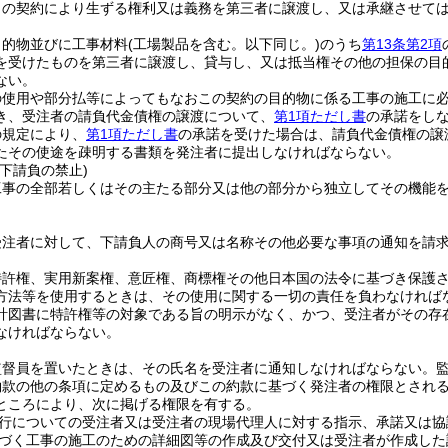
この契約により生ずる権利又は義務を第三者に譲渡し、又は承継させて
目的物並びに工事材料
(工場製品を含む。以下同じ。)
のうち
第13条第2項
を受けたものを第三者に譲渡し、貸与し、又は抵当権その他の担保の目
ない。
の使用や部分払等によってもなおこの契約の目的物に係る工事の施工に
き、受注者の請負代金債権の譲渡について、
第1項ただし書
の承諾をし
の規定により、
第1項ただし書
の承諾を受けた場合は、請負代金債権の譲
たその使途を疎明する書類を発注者に提出しなければならない。
下請負の禁止)
工事の全部若しくはその主たる部分又は他の部分から独立してその機能
受注者に対して、下請負人の商号又は名称その他必要な事項の通知を請
特許権、実用新案権、意匠権、商標権その他日本国の法令に基づき保護
方法等を使用するときは、その使用に関する一切の責任を負わなければ
計図書に特許権等の対象である旨の明示がなく、かつ、受注者がその存
なければならない。
監督員を置いたときは、その氏名を受注者に通知しなければならない。
約款の他の条項に定めるもの及びこの約款に基づく発注者の権限とされ
ところにより、次に掲げる権限を有する。
行についての受注者又は受注者の現場代理人に対する指示、承諾又は協
づく工事の施工のための詳細図等の作成及び交付又は受注者が作成した