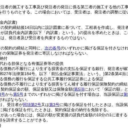
受注者の施工する工事及び発注者の発注に係る第三者の施工する他の工
を行うものとする。
この場合においては、受注者は、発注者の調整に従
金内訳書)
この契約締結後14日以内に設計図書に基づいて、工程表を作成し、発注
者が請負代金内訳書
(以下「内訳書」という。)
の提出を求めたときは、こ
書は、発注者及び受注者を拘束するものではない。
この契約の締結と同時に、
次の各号
のいずれかに掲げる保証を付さなけ
その保険証券を発注者に寄託しなければならない。
納付
代わる担保となる有価証券等の提供
る債務の不履行により生ずる損害金の支払を保証する銀行、発注者が確
昭和27年法律第184号。以下「前払金保証事業法」という。)
第2条第4項
る債務の履行を保証する公共工事履行保証証券による保証
る債務の不履行により生ずる損害をてん補する履行保証保険契約の締結
る契約保証金の額、保証金額又は保険金額
(
第5項
において「保証の額」と
3号
から
第5号
までのいずれかに掲げる保証を付す場合は、当該保証は
第
ければならない。
り、受注者が
同項第2号
又は
第3号
に掲げる保証を付したときは、当該保
に掲げる保証を付したときは、契約保証金の納付を免除する。
があった場合には、保証の額が変更後の請負代金額の10分の1に達す
額を請求することができる。
)