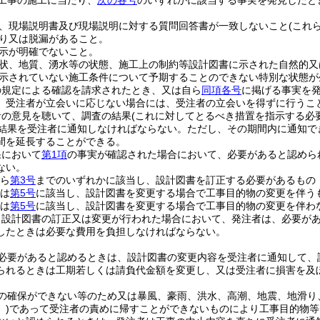
工事の施工に当たり、
次の各号
のいずれかに該当する事実を発見したと
、現場説明書及び現場説明に対する質問回答書が一致しないこと
(これ
り又は脱漏があること。
示が明確でないこと。
状、地質、湧水等の状態、施工上の制約等設計図書に示された自然的又
示されていない施工条件について予期することのできない特別な状態が
の規定による確認を請求されたとき、又は自ら
同項各号
に掲げる事実を
、受注者が立会いに応じない場合には、受注者の立会いを得ずに行うこ
者の意見を聴いて、調査の結果
(これに対してとるべき措置を指示する必
の結果を受注者に通知しなければならない。
ただし、その期間内に通知で
間を延長することができる。
果において
第1項
の事実が確認された場合において、必要があると認めら
ない。
ら
第3号
までのいずれかに該当し、設計図書を訂正する必要があるもの
は
第5号
に該当し、設計図書を変更する場合で工事目的物の変更を伴う
は
第5号
に該当し、設計図書を変更する場合で工事目的物の変更を伴わ
り設計図書の訂正又は変更が行われた場合において、発注者は、必要が
したときは必要な費用を負担しなければならない。
必要があると認めるときは、設計図書の変更内容を受注者に通知して、
られるときは工期若しくは請負代金額を変更し、又は受注者に損害を及
の確保ができない等のため又は暴風、豪雨、洪水、高潮、地震、地滑り
)
であって受注者の責めに帰すことができないものにより工事目的物等