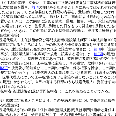
づく工程の管理、立会い、工事の施工状況の検査又は工事材料の試験若
上の監督員を置き、
前項
の権限を分担させたときにあってはそれぞれの
したときにあっては当該委任した権限の内容を、受注者に通知しなけれ
づく監督員の指示又は承諾は、原則として、書面により行わなければな
を置いたときは、この約款に定める請求、通知、報告、申出、承諾及び
この場合においては、監督員に到達した日をもって発注者に到達したも
を置かないときは、この約款に定める監督員の権限は、発注者に帰属す
任技術者等)
現場代理人、主任技術者及び専門技術者
(建設業法
(昭和24年法律第100号
図書に定めるところにより、その氏名その他必要な事項を発注者に通知
事が、建設業法第26条第2項の規定に該当する場合には、
前項
中「主任
事が、建設業法第26条第3項の規定に該当する場合には、
前2項
の規定
らないものとし、監理技術者にあっては、監理技術者資格者証の交付を
この契約の履行に関し、工事現場に常駐し、その運営、取締りを行うほ
第3項
の決定及び通知並びにこの契約の解除に係る権限を除き、この契
の規定にかかわらず、現場代理人の工事現場における運営、取締り及び
、現場代理人について工事現場における常駐を要しないこととすること
の規定にかかわらず、自己の有する権限のうち現場代理人に委任せず自
なければならない。
任技術者
(監理技術者)
及び専門技術者は、これを兼ねることができる。
設計図書に定めるところにより、この契約の履行について発注者に報告
る措置請求)
現場代理人がその職務
(主任技術者
(監理技術者)
又は専門技術者と兼任す
認められるときは、受注者に対して、その理由を明示した書面により、