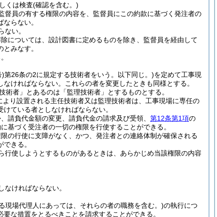
しくは検査
(確認を含む。)
監督員の有する権限の内容を、監督員にこの約款に基づく発注者の
ばならない。
らない。
解除については、設計図書に定めるものを除き、監督員を経由して
のとみなす。
る。
)
第26条の2に規定する技術者をいう。以下同じ。)
を定めて工事現
しなければならない。
これらの者を変更したときも同様とする。
技術者」とあるのは「監理技術者」とするものとする。
により設置される主任技術者又は監理技術者は、工事現場に専任の
受けている者としなければならない。
か、請負代金額の変更、請負代金の請求及び受領、
第12条第1項
の
約に基づく受注者の一切の権限を行使することができる。
権限の行使に支障がなく、かつ、発注者との連絡体制が確保される
ができる。
ら行使しようとするものがあるときは、あらかじめ当該権限の内容
しなければならない。
る現場代理人にあっては、それらの者の職務を含む。)
の執行につ
必要な措置をとるべきことを請求することができる。