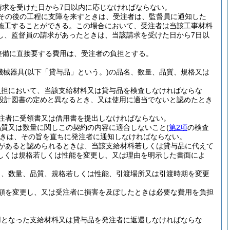
請求を受けた日から7日以内に応じなければならない。
その後の工程に支障を来すときは、受注者は、監督員に通知した
施工することができる。
この場合において、受注者は当該工事材料
し、監督員の請求があったときは、当該請求を受けた日から7日以
整備に直接要する費用は、受注者の負担とする。
機械器具
(以下「貸与品」という。)
の品名、数量、品質、規格又は
負担において、当該支給材料又は貸与品を検査しなければならな
設計図書の定めと異なるとき、又は使用に適当でないと認めたとき
注者に受領書又は借用書を提出しなければならない。
品質又は数量に関しこの契約の内容に適合しないこと
(
第2項
の検査
きは、その旨を直ちに発注者に通知しなければならない。
があると認められるときは、当該支給材料若しくは貸与品に代えて
しくは規格若しくは性能を変更し、又は理由を明示した書面によ
名、数量、品質、規格若しくは性能、引渡場所又は引渡時期を変更
額を変更し、又は受注者に損害を及ぼしたときは必要な費用を負担
。
用となった支給材料又は貸与品を発注者に返還しなければならな