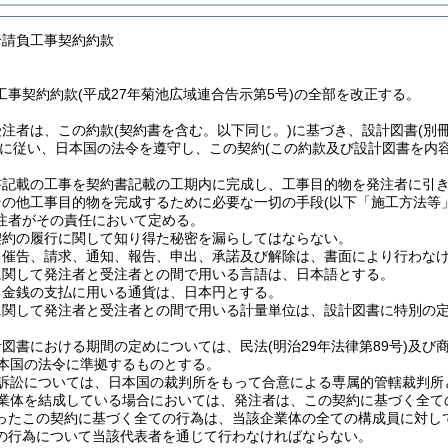
合請負工事契約約款
工事契約約款(平成27年菊池広域連合告示第5号)の全部を改正する。
受注者は、この約款
(契約書を含む。以下同じ。)
に基づき、設計図書
(別
に従い、日本国の法令を遵守し、この契約
(この約款及び設計図書を内
書記載の工事を契約書記載の工期内に完成し、工事目的物を発注者に引
その他工事目的物を完成するために必要な一切の手段
(以下「施工方法等
注者がその責任において定める。
契約の履行に関して知り得た秘密を漏らしてはならない。
る催告、請求、通知、報告、申出、承諾及び解除は、書面により行わな
に関して発注者と受注者との間で用いる言語は、日本語とする。
る金銭の支払に用いる通貨は、日本円とする。
に関して発注者と受注者との間で用いる計量単位は、設計図書に特別の
計図書における期間の定めについては、民法
(明治29年法律第89号)
及び
本国の法令に準拠するものとする。
訴訟については、日本国の裁判所をもって合意による専属的管轄裁判所
業体を結成している場合においては、発注者は、この契約に基づく全て
ったこの契約に基づく全ての行為は、当該企業体の全ての構成員に対し
の行為について当該代表者を通じて行わなければならない。