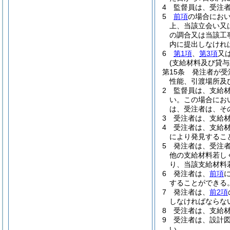
4
監督員は、受注
5
前項
の場合にお
上、当該立会い又
の調合又は当該工
内に提出しなけれ
6
第1項
、
第3項
又
(支給材料及び貸与
第15条
発注者が受
性能、引渡場所及
2
監督員は、支給
い。
この場合にお
は、受注者は、そ
3
受注者は、支給
4
受注者は、支給
により発見するこ
5
発注者は、受注
他の支給材料若し
り、当該支給材料
6
発注者は、
前項
することができる
7
発注者は、
前2項
しなければならな
8
受注者は、支給
9
受注者は、設計
い。