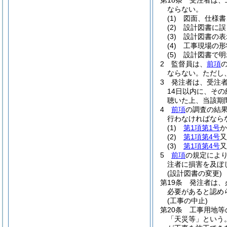
第18条
受注者は、
ならない。
(1)
図面、仕様書
(2)
設計図書に誤
(3)
設計図書の表
(4)
工事現場の形
(5)
設計図書で明
2
監督員は、
前項
ならない。
ただし
3
発注者は、受注
14日以内に、そ
聴いた上、当該期
4
前項
の調査の結
行わなければなら
(1)
第1項第1号
か
(2)
第1項第4号
又
(3)
第1項第4号
又
5
前項
の規定によ
注者に損害を及ぼ
(設計図書の変更)
第19条
発注者は、
必要があると認め
(工事の中止)
第20条
工事用地等
「天災等」という。