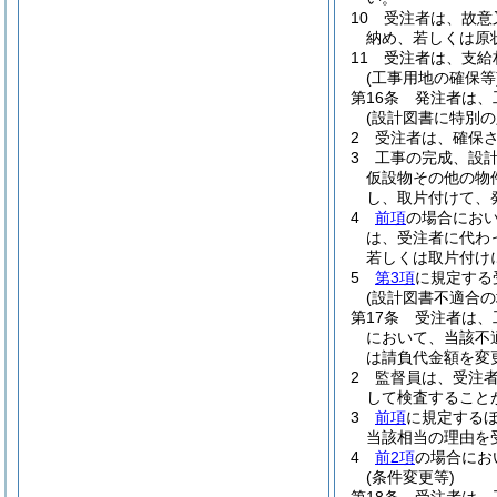
10
受注者は、故意
納め、若しくは原
11
受注者は、支給
(工事用地の確保等
第16条
発注者は、
(設計図書に特別
2
受注者は、確保
3
工事の完成、設
仮設物その他の物
し、取片付けて、
4
前項
の場合にお
は、受注者に代わ
若しくは取片付け
5
第3項
に規定する
(設計図書不適合
第17条
受注者は、
において、当該不
は請負代金額を変
2
監督員は、受注
して検査すること
3
前項
に規定する
当該相当の理由を
4
前2項
の場合にお
(条件変更等)