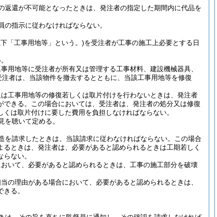
の返還が不可能となったときは、発注者の指定した期間内に代品を
員の指示に従わなければならない。
以下「工事用地等」という。)
を受注者が工事の施工上必要とする日
。
い。
工事用地等に受注者が所有又は管理する工事材料、建設機械器具、
受注者は、当該物件を撤去するとともに、当該工事用地等を修復
又は工事用地等の修復若しくは取片付けを行わないときは、発注者
ができる。
この場合においては、受注者は、発注者の処分又は修復
しくは取片付けに要した費用を負担しなければならない。
見を聴いて定める。
造を請求したときは、当該請求に従わなければならない。
この場合
よるときは、発注者は、必要があると認められるときは工期若しく
ならない。
において、必要があると認められるときは、工事の施工部分を破壊
相当の理由がある場合において、必要があると認められるときは、
できる。