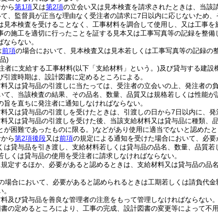
者から
第1項
又は
第2項
の立会い又は見本検査を請求されたときは、当該
いて、監督員が正当な理由なく受注者の請求に7日以内に応じないため、
は見本検査を受けることなく、工事材料を調合して使用し、又は工事を
事の施工を適切に行ったことを証する見本又は工事写真等の記録を整備
ばならない。
は
前項
の場合において、見本検査又は見本若しくは工事写真等の記録の
品)
注者に支給する工事材料
(以下「支給材料」という。)
及び貸与する建設
び引渡時期は、設計図書に定めるところによる。
材料又は貸与品の引渡しに当たっては、受注者の立会いの上、発注者の
いて、当該検査の結果、その品名、数量、品質又は規格若しくは性能が
の旨を直ちに発注者に通知しなければならない。
材料又は貸与品の引渡しを受けたときは、引渡しの日から7日以内に、発
材料又は貸与品の引渡しを受けた後、当該支給材料又は貸与品に種類、
とが困難であったものに限る。)
などがあり使用に適当でないと認めたと
者から
第2項後段
又は
前項
の規定による通知を受けた場合において、必要
くは貸与品を引き渡し、支給材料若しくは貸与品の品名、数量、品質若
若しくは貸与品の使用を受注者に請求しなければならない。
に規定するほか、必要があると認めるときは、支給材料又は貸与品の品
。
の場合において、必要があると認められるときは工期若しくは請負代金
い。
材料及び貸与品を善良な管理者の注意をもって管理しなければならない
図書の定めるところにより、工事の完成、設計図書の変更等によって不