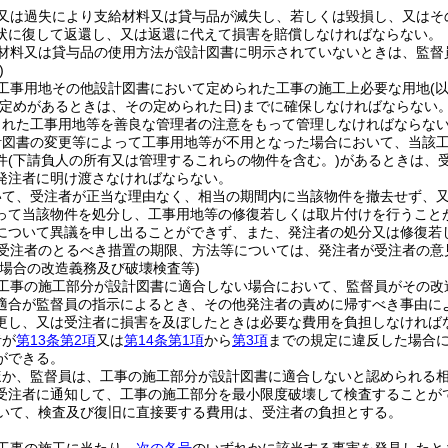
又は過失により支給材料又は貸与品が滅失し、若しくは毀損し、又はそ
状に復して返還し、又は返還に代えて損害を賠償しなければならない。
材料又は貸与品の使用方法が設計図書に明示されていないときは、監督
)
工事用地その他設計図書において定められた工事の施工上必要な用地
(
の定めがあるときは、その定められた日)
までに確保しなければならない
された工事用地等を善良な管理者の注意をもって管理しなければならな
計図書の変更等によって工事用地等が不用となった場合において、当該
件
(下請負人の所有又は管理するこれらの物件を含む。)
があるときは、
発注者に明け渡さなければならない。
いて、受注者が正当な理由なく、相当の期間内に当該物件を撤去せず、
って当該物件を処分し、工事用地等の修復若しくは取片付けを行うこと
について異議を申し出ることができず、また、発注者の処分又は修復若
受注者のとるべき措置の期限、方法等については、発注者が受注者の意
の場合の改造義務及び破壊検査等)
工事の施工部分が設計図書に適合しない場合において、監督員がその改
適合が監督員の指示によるとき、その他発注者の責めに帰すべき事由に
更し、又は受注者に損害を及ぼしたときは必要な費用を負担しなければ
者が
第13条第2項
又は
第14条第1項
から
第3項
までの規定に違反した場合
ができる。
ほか、監督員は、工事の施工部分が設計図書に適合しないと認められる
受注者に通知して、工事の施工部分を最小限度破壊して検査することが
いて、検査及び復旧に直接要する費用は、受注者の負担とする。