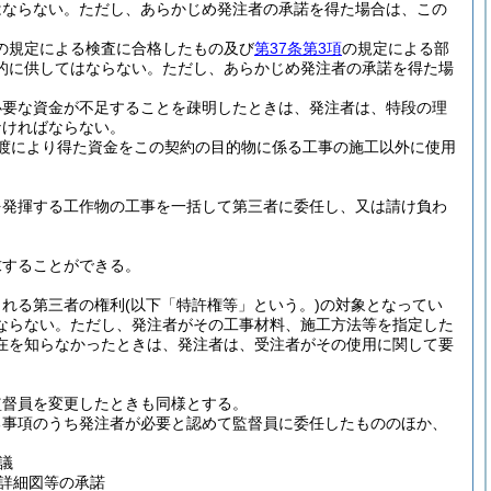
はならない。
ただし、あらかじめ発注者の承諾を得た場合は、この
の規定による検査に合格したもの及び
第37条第3項
の規定による部
的に供してはならない。
ただし、あらかじめ発注者の承諾を得た場
必要な資金が不足することを疎明したときは、発注者は、特段の理
なければならない。
渡により得た資金をこの契約の目的物に係る工事の施工以外に使用
を発揮する工作物の工事を一括して第三者に委任し、又は請け負わ
求することができる。
される第三者の権利
(以下「特許権等」という。)
の対象となってい
ならない。
ただし、発注者がその工事材料、施工方法等を指定した
在を知らなかったときは、発注者は、受注者がその使用に関して要
監督員を変更したときも同様とする。
る事項のうち発注者が必要と認めて監督員に委任したもののほか、
議
詳細図等の承諾