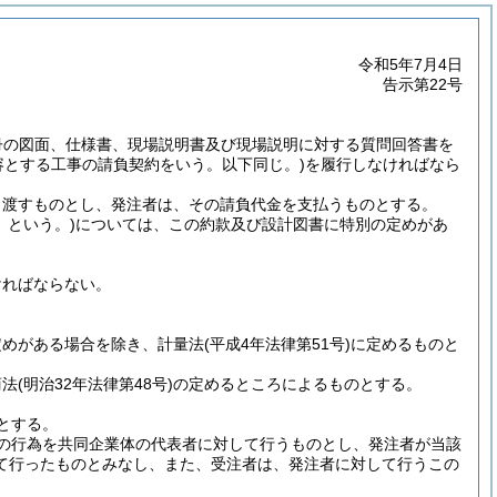
令和5年7月4日
告示第22号
冊の図面、仕様書、現場説明書及び現場説明に対する質問回答書を
容とする工事の請負契約をいう。以下同じ。)
を履行しなければなら
き渡すものとし、発注者は、その請負代金を支払うものとする。
」という。)
については、この約款及び設計図書に特別の定めがあ
ければならない。
定めがある場合を除き、計量法
(平成4年法律第51号)
に定めるものと
商法
(明治32年法律第48号)
の定めるところによるものとする。
とする。
の行為を共同企業体の代表者に対して行うものとし、発注者が当該
て行ったものとみなし、また、受注者は、発注者に対して行うこの