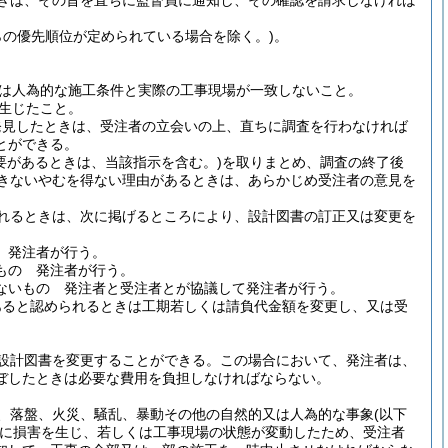
きは、その旨を直ちに監督員に通知し、その確認を請求しなければ
らの優先順位が定められている場合を除く。)
。
は人為的な施工条件と実際の工事現場が一致しないこと。
生じたこと。
発見したときは、受注者の立会いの上、直ちに調査を行わなければ
とができる。
要があるときは、当該指示を含む。)
を取りまとめ、調査の終了後
きないやむを得ない理由があるときは、あらかじめ受注者の意見を
れるときは、次に掲げるところにより、設計図書の訂正又は変更を
 発注者が行う。
もの 発注者が行う。
ないもの 発注者と受注者とが協議して発注者が行う。
あると認められるときは工期若しくは請負代金額を変更し、又は受
設計図書を変更することができる。
この場合において、発注者は、
ぼしたときは必要な費用を負担しなければならない。
、落盤、火災、騒乱、暴動その他の自然的又は人為的な事象
(以下
に損害を生じ、若しくは工事現場の状態が変動したため、受注者