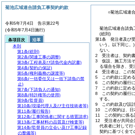
菊池広域連合請負工事契約約款
○菊池広域連
令和5年7月4日 告示第22号
菊池広域連合請負
(令和5年7月4日施行)
(総則)
第1条
発注者及び
条項目次
沿革
いう。以下同じ。)
本則
ない。
第1条
(総則)
2
受注者は、契約
第2条
(関連工事の調整)
3
仮設、施工方法
第3条
(工程表及び請負代金内訳書)
る場合を除き、受
第4条
(契約の保証)
4
受注者は、この
第5条
(権利義務の譲渡等)
5
この約款に定め
第6条
(一括委任又は一括下請負の禁
6
この契約の履行
止)
7
この約款に定め
第7条
(下請負人の通知)
8
この契約の履行
第8条
(特許権等の使用)
する。
第9条
(監督員)
9
この約款及び設
第10条
(現場代理人及び主任技術者等)
10
この契約は、日
第11条
(履行報告)
11
この契約に係る
第12条
(工事関係者に関する措置請求)
12
受注者が共同企
第13条
(工事材料の品質及び検査等)
代表者に対して行
第14条
(監督員の立会い及び工事記録
契約に基づく全て
の整備等)