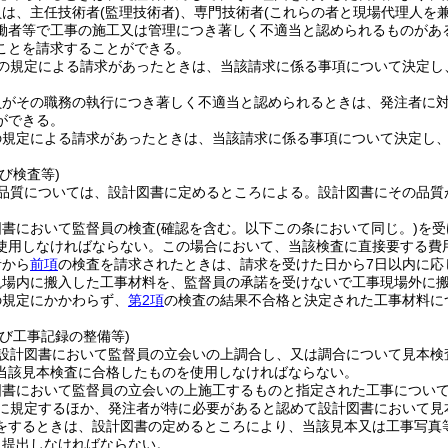
員は、主任技術者
(監理技術者)
、専門技術者
(これらの者と現場代理人を
働者等で工事の施工又は管理につき著しく不適当と認められるものがあ
ことを請求することができる。
の規定による請求があったときは、当該請求に係る事項について決定し
員がその職務の執行につき著しく不適当と認められるときは、発注者に
ができる。
の規定による請求があったときは、当該請求に係る事項について決定し、
び検査等)
品質については、設計図書に定めるところによる。
設計図書にその品質
図書において監督員の検査
(確認を含む。以下この条において同じ。)
を受
使用しなければならない。
この場合において、当該検査に直接要する費
者から
前項
の検査を請求されたときは、請求を受けた日から7日以内に応
現場内に搬入した工事材料を、監督員の承諾を受けないで工事現場外に
の規定にかかわらず、
第2項
の検査の結果不合格と決定された工事材料に
。
び工事記録の整備等)
設計図書において監督員の立会いの上調合し、又は調合について見本検
当該見本検査に合格したものを使用しなければならない。
図書において監督員の立会いの上施工するものと指定された工事につい
に規定するほか、発注者が特に必要があると認めて設計図書において見
をするときは、設計図書の定めるところにより、当該見本又は工事写真
に提出しなければならない。