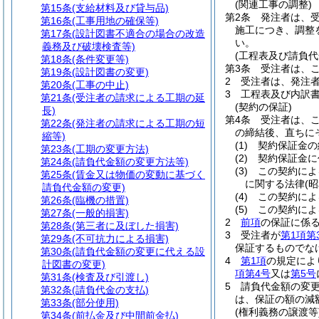
(関連工事の調整)
第15条
(支給材料及び貸与品)
第2条
発注者は、
第16条
(工事用地の確保等)
施工につき、調整
第17条
(設計図書不適合の場合の改造
い。
義務及び破壊検査等)
(工程表及び請負代
第18条
(条件変更等)
第3条
受注者は、
第19条
(設計図書の変更)
2
受注者は、発注
第20条
(工事の中止)
3
工程表及び内訳
第21条
(受注者の請求による工期の延
(契約の保証)
長)
第4条
受注者は、
第22条
(発注者の請求による工期の短
の締結後、直ちに
縮等)
(1)
契約保証金の
第23条
(工期の変更方法)
(2)
契約保証金に
第24条
(請負代金額の変更方法等)
(3)
この契約によ
第25条
(賃金又は物価の変動に基づく
に関する法律
(
請負代金額の変更)
(4)
この契約によ
第26条
(臨機の措置)
(5)
この契約によ
第27条
(一般的損害)
2
前項
の保証に係
第28条
(第三者に及ぼした損害)
3
受注者が
第1項第
第29条
(不可抗力による損害)
保証するものでな
第30条
(請負代金額の変更に代える設
4
第1項
の規定によ
計図書の変更)
項第4号
又は
第5号
第31条
(検査及び引渡し)
5
請負代金額の変更
第32条
(請負代金の支払)
は、保証の額の減
第33条
(部分使用)
(権利義務の譲渡等
第34条
(前払金及び中間前金払)