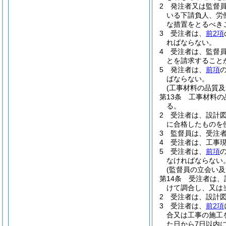
2
発注者又は監督
いる下請負人、労
な措置をとるべき
3
受注者は、
前2項
ればならない。
4
受注者は、監督
とを請求すること
5
発注者は、
前項
ばならない。
(工事材料の品質及
第13条
工事材料の
る。
2
受注者は、設計
に合格したものを
3
監督員は、受注
4
受注者は、工事
5
受注者は、
前項
なければならない
(監督員の立会い及
第14条
受注者は、
けて調合し、又は
2
受注者は、設計
3
受注者は、
前2項
合又は工事の施工
た日から7日以内