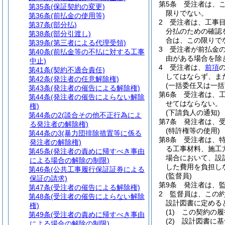
第5条
受注者は、
第35条
(保証契約の変更)
限りでない。
第36条
(前払金の使用等)
2
受注者は、工事
第37条
(部分払)
分払のための確認
第38条
(部分引渡し)
合は、この限りで
第39条
(第三者による代理受領)
3
受注者が前払金
第40条
(前払金等の不払に対する工事
由がある場合を除
中止)
4
受注者は、
前項
第41条
(契約不適合責任)
してはならず、ま
第42条
(発注者の任意解除権)
(一括委任又は一括
第43条
(発注者の催告による解除権)
第6条
受注者は、
第44条
(発注者の催告によらない解除
せてはならない。
権)
(下請負人の通知)
第44条の2
(談合その他不正行為によ
第7条
発注者は、
る発注者の解除権)
(特許権等の使用)
第44条の3
(暴力団排除措置等に係る
第8条
受注者は、
発注者の解除権)
る工事材料、施工
第45条
(発注者の責めに帰すべき事由
場合において、設
による場合の解除の制限)
した費用を負担し
第46条
(公共工事履行保証証券による
(監督員)
保証の請求)
第9条
発注者は、
第47条
(受注者の催告による解除権)
2
監督員は、この
第48条
(受注者の催告によらない解除
設計図書に定める
権)
(1)
この契約の履
第49条
(受注者の責めに帰すべき事由
(2)
設計図書に基
による場合の解除の制限)