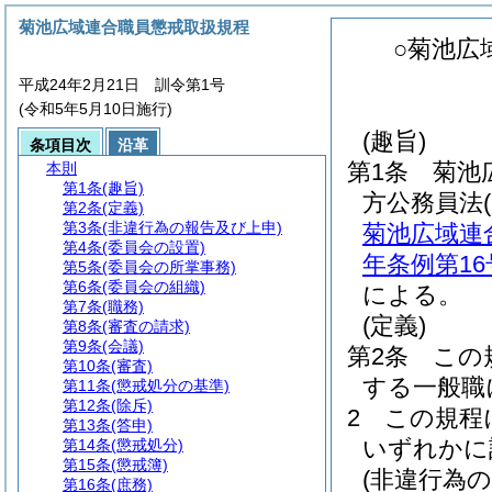
菊池広域連合職員懲戒取扱規程
○菊池広
平成24年2月21日 訓令第1号
(令和5年5月10日施行)
(趣旨)
条項目次
沿革
第1条
菊池
本則
第1条
(趣旨)
方公務員法
第2条
(定義)
第3条
(非違行為の報告及び上申)
菊池広域連
第4条
(委員会の設置)
年条例第16
第5条
(委員会の所掌事務)
第6条
(委員会の組織)
による。
第7条
(職務)
(定義)
第8条
(審査の請求)
第9条
(会議)
第2条
この
第10条
(審査)
する一般職
第11条
(懲戒処分の基準)
第12条
(除斥)
2
この規程
第13条
(答申)
いずれかに
第14条
(懲戒処分)
第15条
(懲戒簿)
(非違行為
第16条
(庶務)