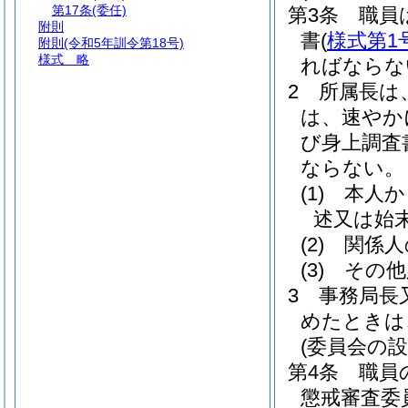
第17条
(委任)
第3条
職員
附則
書
(
様式第1
附則
(令和5年訓令第18号)
様式
略
ればならな
2
所属長は
は、速やか
び身上調査
ならない。
(1)
本人か
述又は始
(2)
関係人
(3)
その他
3
事務局長
めたときは
(委員会の設
第4条
職員
懲戒審査委