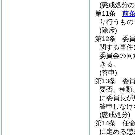
(懲戒処分の
第11条
前
り行うもの
(除斥)
第12条
委
関する事件
委員会の同
きる。
(答申)
第13条
委
要否、種類
に委員長が
答申しなけ
(懲戒処分)
第14条
任
に定める懲