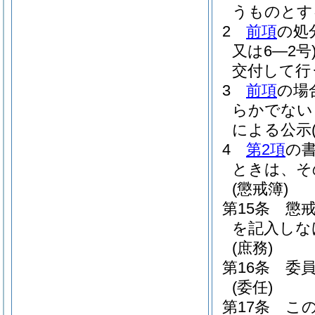
うものとす
2
前項
の処
又は6―2号
交付して行
3
前項
の場
らかでない
による公示
4
第2項
の
ときは、そ
(懲戒簿)
第15条
懲
を記入しな
(庶務)
第16条
委
(委任)
第17条
こ