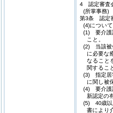
4
認定審査
(所掌事務)
第3条
認定
(4)
について
(1)
要介護
こと。
(2)
当該被
に必要な
なること
関するこ
(3)
指定居
に関し被
(4)
要介護
新認定の
(5)
40歳
書により