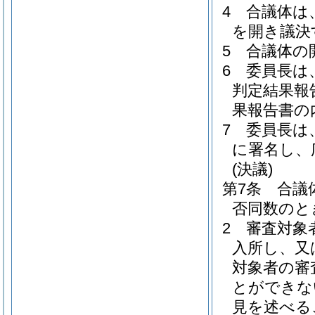
4
合議体は
を開き議決
5
合議体の
6
委員長は
判定結果報
果報告書の
7
委員長は
に署名し、
(決議)
第7条
合議
否同数のと
2
審査対象
入所し、又
対象者の審
とができな
見を述べる