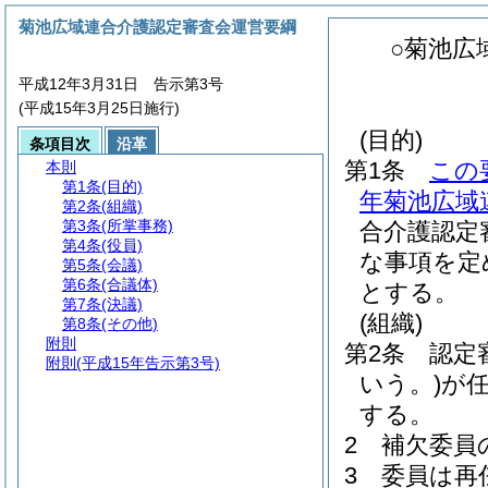
菊池広域連合介護認定審査会運営要綱
○菊池広
平成12年3月31日 告示第3号
(平成15年3月25日施行)
(目的)
条項目次
沿革
第1条
この
本則
第1条
(目的)
年菊池広域
第2条
(組織)
第3条
(所掌事務)
合介護認定
第4条
(役員)
な事項を定
第5条
(会議)
第6条
(合議体)
とする。
第7条
(決議)
(組織)
第8条
(その他)
附則
第2条
認定
附則
(平成15年告示第3号)
いう。)
が
する。
2
補欠委員
3
委員は再