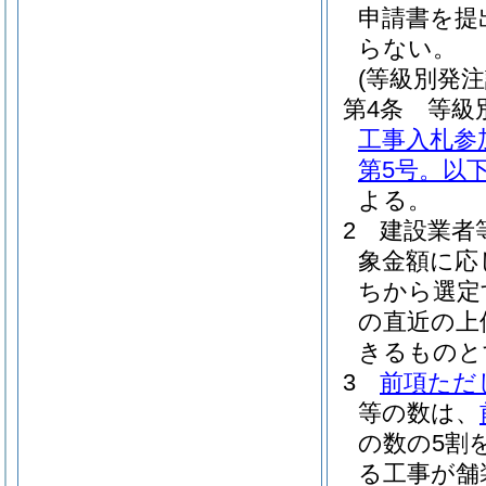
申請書を提
らない。
(等級別発
第4条
等級
工事入札参
第5号。以
よる。
2
建設業者
象金額に応
ちから選定
の直近の上
きるものと
3
前項ただ
等の数は、
の数の5割
る工事が舗