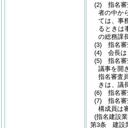
(2)
指名審
者の中か
ては、事
るときは
の総務課
(3)
指名審
(4)
会長は
(5)
指名審
議事を開
指名審査
きは、議
(6)
指名審
(7)
指名審
構成員は
(指名建設業
第3条
建設