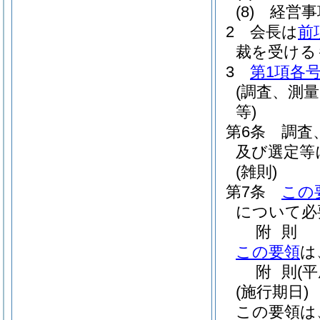
(8)
経営事
2
会長は
前
裁を受ける
3
第1項各
(調査、測
等)
第6条
調査
及び選定等
(雑則)
第7条
この
について必
附
則
この要領
は
附
則
(
(施行期日)
この要領は