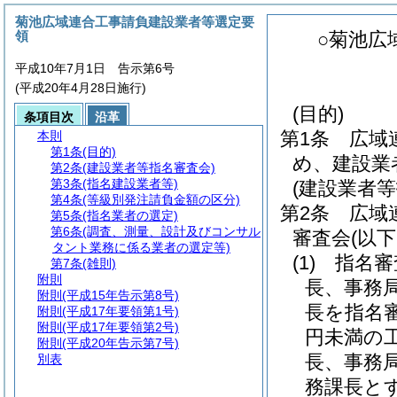
菊池広域連合工事請負建設業者等選定要
領
○菊池広
平成10年7月1日 告示第6号
(平成20年4月28日施行)
(目的)
条項目次
沿革
第1条
広域
本則
第1条
(目的)
め、建設業
第2条
(建設業者等指名審査会)
第3条
(指名建設業者等)
(建設業者等
第4条
(等級別発注請負金額の区分)
第2条
広域
第5条
(指名業者の選定)
第6条
(調査、測量、設計及びコンサル
審査会
(以
タント業務に係る業者の選定等)
(1)
指名審
第7条
(雑則)
附則
長、事務
附則
(平成15年告示第8号)
長を指名
附則
(平成17年要領第1号)
附則
(平成17年要領第2号)
円未満の
附則
(平成20年告示第7号)
長、事務
別表
務課長と