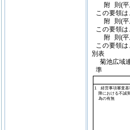
附
則
(
この要領は
附
則
(
この要領は
附
則
(
この要領は
別表
菊池広域
準
1 経営事項審査基
降における不誠
為の有無