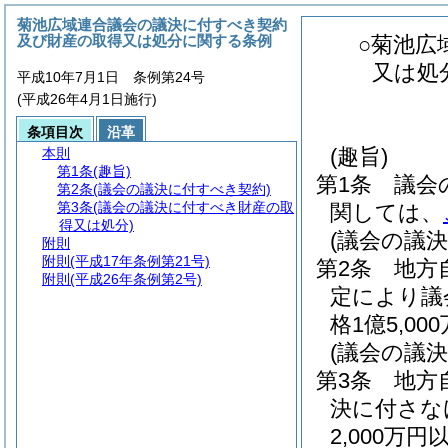
菊池広域連合議会の議決に付すべき契約
及び財産の取得又は処分に関する条例
○菊池広
又は処
平成10年7月1日 条例第24号
(平成26年4月1日施行)
条項目次
沿革
(趣旨)
本則
第1条
(趣旨)
第1条
議会
第2条
(議会の議決に付すべき契約)
第3条
(議会の議決に付すべき財産の取
関しては、
得又は処分)
(議会の議
附則
附則
(平成17年条例第21号)
第2条
地方
附則
(平成26年条例第2号)
定により議
格1億5,
(議会の議
第3条
地方
決に付さな
2,000