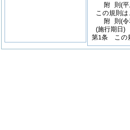
附
則
(
この規則は
附
則
(
(施行期日)
第1条
この