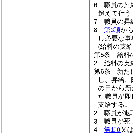
6
職員の昇
超えて行う
7
職員の昇
8
第3項
か
し必要な事
(給料の支給
第5条
給料
2
給料の支
第6条
新た
し、昇給、
の日から新
た職員が即
支給する。
2
職員が退
3
職員が死
4
第1項
又