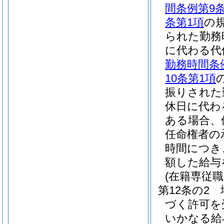
間条例第9
条第1項
の
られた勤務
に代わる代
勤務時間条
10条第1項
振りされた
休日に代わ
ある場合、
任命権者の
時間につき
額した給与
(在籍専従職
第12条の2
づく許可を
いかなる給