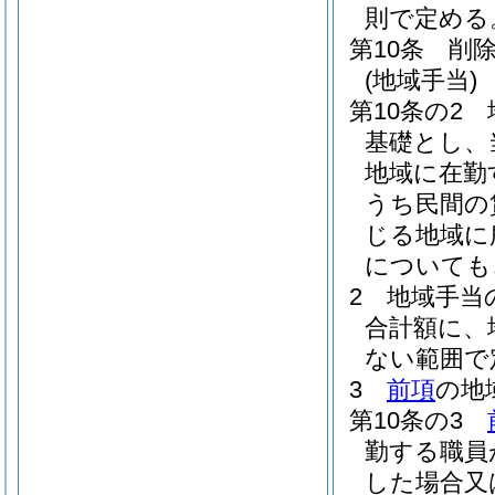
則で定める
第10条
削
(地域手当)
第10条の2
基礎とし、
地域に在勤
うち民間の
じる地域に
についても
2
地域手当
合計額に、
ない範囲で
3
前項
の地
第10条の3
勤する職員
した場合又