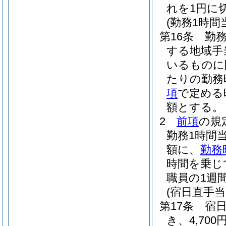
れを1円に
(勤務1時
第16条
勤
する地域手
いるものに
たりの勤務
項
で定める
額とする。
2
前項
の規
勤務1時間
額に、
勤務
時間を乗じ
職員の1週
(宿日直手当
第17条
宿
き、4,7