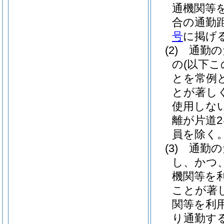
通機関等
合の通勤
号
に掲げ
(2)
通勤の
の
(以下
とを常例
とが著し
使用しな
離が片道
員を除く。
(3)
通勤の
し、かつ
機関等を
ことが著
関等を利
り通勤す