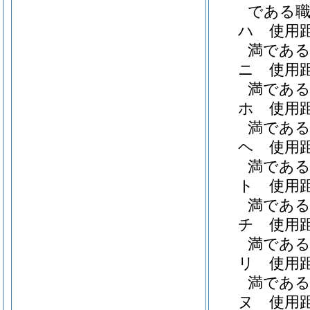
である職員
ハ
使用
満である職
ニ
使用
満である職
ホ
使用
満である職
ヘ
使用
満である職
ト
使用
満である職
チ
使用
満である職
リ
使用
満である職
ヌ
使用