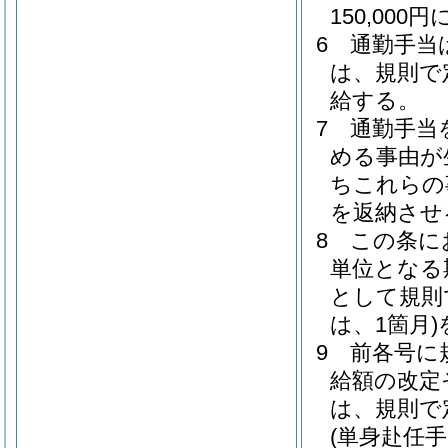
150,0
6
通勤手当
は、規則で
給する。
7
通勤手当
める事由が
ちこれらの
を返納させ
8
この条に
単位となる
として規則
は、1箇月)
9
前各号に
給額の改定
は、規則で
(単身赴任手