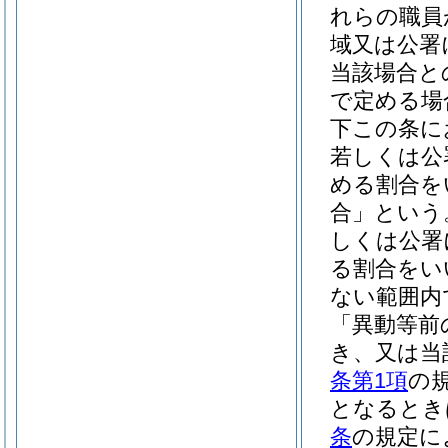
れらの職員
域又は公署
当該場合と
で定める場
下この条に
若しくは公
める割合を
合」という
しくは公署
る割合をい
ない範囲内
「異動等前
き、又は当
条第1項
の
となるとき
条
の規定に