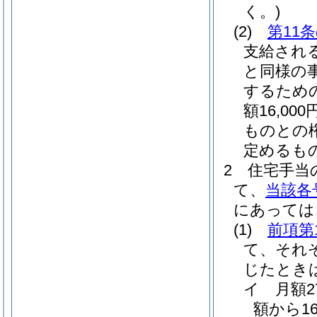
く。)
(2)
第11
支給され
と同様の
するため
額16,0
ものとの
定めるも
2
住宅手当
て、
当該各
にあっては
(1)
前項第
て、それ
じたとき
イ
月額
額から1