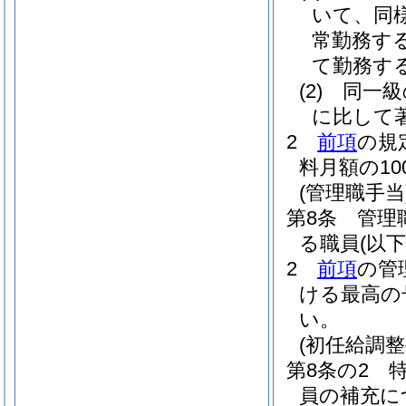
いて、同
常勤務す
て勤務す
(2)
同一級
に比して
2
前項
の規
料月額の1
(管理職手当
第8条
管理
る職員
(以
2
前項
の管
ける最高の
い。
(初任給調整
第8条の2
員の補充に