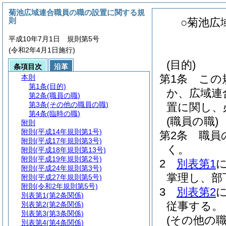
菊池広域連合職員の職の設置に関する規
則
○菊池広
平成10年7月1日 規則第5号
(令和2年4月1日施行)
(目的)
条項目次
沿革
第1条
この
本則
第1条
(目的)
か、広域連
第2条
(職員の職)
第3条
(その他の職員の職)
置に関し、
第4条
(臨時の職)
(職員の職)
附則
附則
(平成14年規則第1号)
第2条
職員
附則
(平成17年規則第3号)
く。
附則
(平成18年規則第13号)
附則
(平成19年規則第2号)
2
別表第1
附則
(平成24年規則第3号)
掌理し、部
附則
(平成27年規則第5号)
附則
(令和2年規則第5号)
3
別表第2
別表第1
(第2条関係)
従事する。
別表第2
(第2条関係)
別表第3
(第3条関係)
(その他の職
別表第4
(第4条関係)