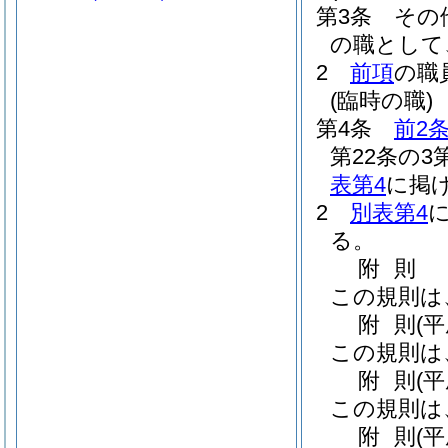
第3条
その
の職として
2
前項
の職
(臨時の職)
第4条
前2
第22条の
表第4
に掲
2
別表第4
る。
附
則
この規則は
附
則
(
この規則は
附
則
(
この規則は
附
則
(