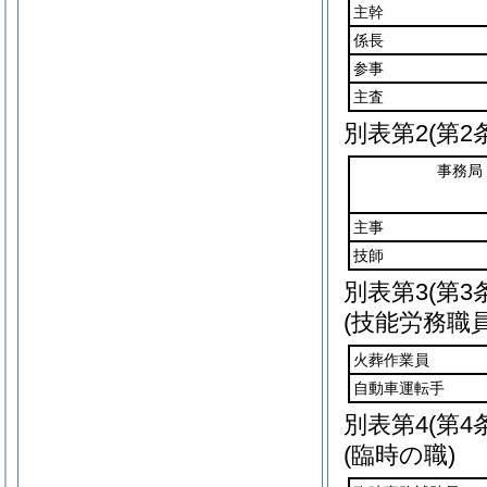
主幹
係長
参事
主査
別表第2
(第2
事務局
主事
技師
別表第3
(第3
(技能労務職員
火葬作業員
自動車運転手
別表第4
(第4
(臨時の職)